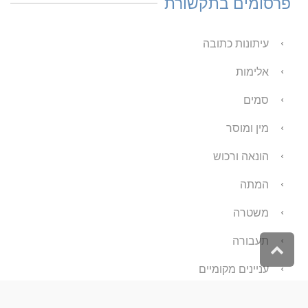
פרסומים בתקשורת
עיתונות כתובה
אלימות
סמים
מין ומוסר
הונאה ורכוש
המתה
משטרה
תעבורה
גלילה
לראש
עניינים מקומיים
העמוד
תדמית