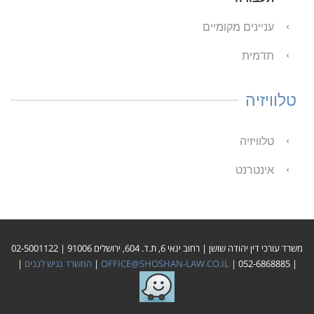
עניינים מקומיים
תדמית
טלוויזיה
טלוויזיה
אינטרנט
משרד עורכי דין יהודה שושן | רחוב ינאי 6, ת.ד. 604, ירושלים 91006 | 02-5001122
| 052-6868885 |
OFFICE@SHOSHAN-LAW.CO.IL
|
המשרד נגיש לנכים
|